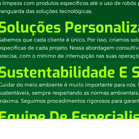
a limpeza com produtos específicos até o uso de robôs 
vanguarda das soluções tecnológicas.
Soluções Personali
Sabemos que cada cliente é único. Por isso, criamos s
específicas de cada projeto. Nossa abordagem consulti
precisa, com o mínimo de interrupção nas suas operaçõ
Sustentabilidade E 
Cuidar do meio ambiente é muito importante para nós.
sustentáveis, sempre respeitando as normas ambientais.
máxima. Seguimos procedimentos rigorosos para garanti
Equipe De Especiali
Nossa equipe é composta por profissionais altamente qu
técnicas e procedimentos de limpeza industrial. Inves